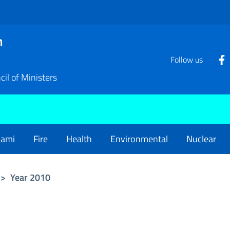
n
Follow us
il of Ministers
nami
Fire
Health
Environmental
Nuclear
>
Year 2010