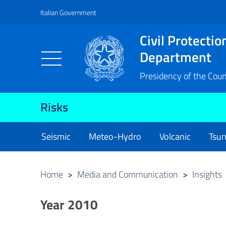
Italian Government
Vai al contenuto principale
Raggiungi il piè di pagina
Civil Protectio
Department
Presidency of the Counc
Risks
Seismic
Meteo-Hydro
Volcanic
Tsu
Home
>
Media and Communication
>
Insights
Year 2010