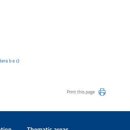
tera b e c)
Print this page
tion
Thematic areas