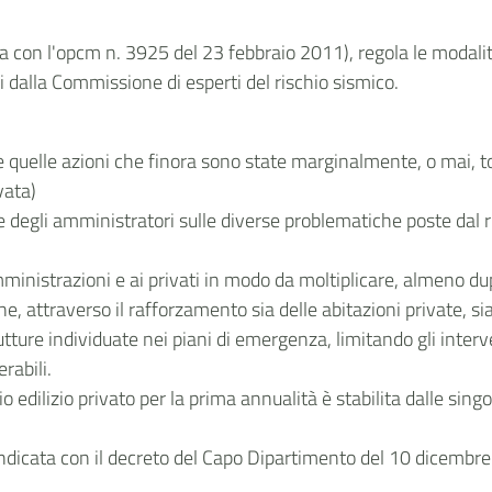
con l'opcm n. 3925 del 23 febbraio 2011), regola le modalità
ssi dalla Commissione di esperti del rischio sismico.
e quelle azioni che finora sono state marginalmente, o mai, 
vata)
i e degli amministratori sulle diverse problematiche poste dal 
inistrazioni e ai privati in modo da moltiplicare, almeno dupl
ne, attraverso il rafforzamento sia delle abitazioni private, si
utture individuate nei piani di emergenza, limitando gli interve
erabili.
edilizio privato per la prima annualità è stabilita dalle singol
a indicata con il decreto del Capo Dipartimento del 10 dicembr