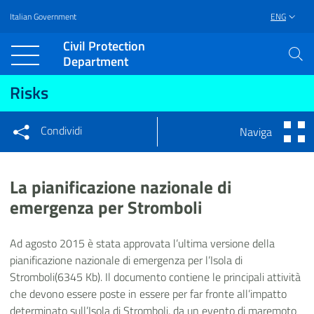
Italian Government
ENG
Vai al contenuto principale
Raggiungi il piè di pagina
Civil Protection
Department
Risks
Condividi
Naviga
Condividi sui social network
Condividi su Facebook
Condividi su Twitter
La pianificazione nazionale di
Condividi su LinkedIn
emergenza per Stromboli
Ad agosto 2015 è stata approvata l’ultima versione della
pianificazione nazionale di emergenza per l’Isola di
Stromboli(6345 Kb). Il documento contiene le principali attività
che devono essere poste in essere per far fronte all’impatto
determinato sull’Isola di Stromboli, da un evento di maremoto