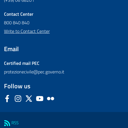
(+39) 06 68201
Contact Center
800 840 840
Write to Contact Center
Email
Certified mail
PEC
protezionecivile@pec.governo.it
Follow us
Facebook
Instagram
Twitter
YouTube
Flickr
Sezione Link Utili
RSS