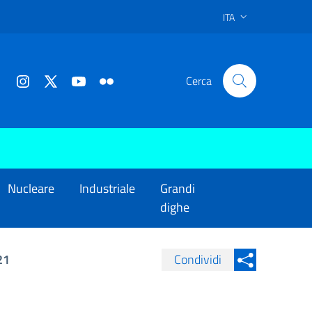
ITA
Cerca
Nucleare
Industriale
Grandi
dighe
21
Condividi
Condividi su Facebook
Condividi sui
Condividi su Twitter