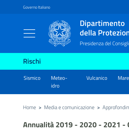
Governo Italiano
Vai al contenuto principale
Raggiungi il piè di pagina
Dipartimento
della Protezion
Presidenza del Consigli
Rischi
Sismico
Meteo-
Vulcanico
Mar
idro
Home
>
Media e comunicazione
>
Approfondi
Annualità 2019 - 2020 - 2021 -