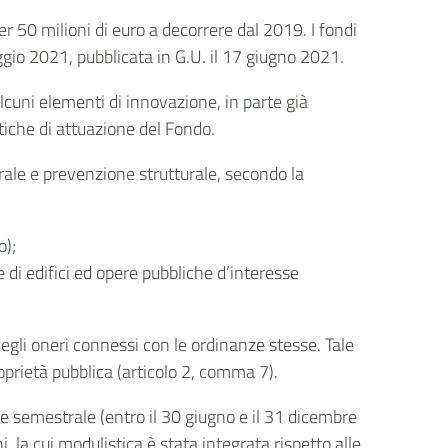
Condividi su LinkedIn
r 50 milioni di euro a decorrere dal 2019. I fondi
ggio 2021, pubblicata in G.U. il 17 giugno 2021.
cuni elementi di innovazione, in parte già
stiche di attuazione del Fondo.
rale e prevenzione strutturale, secondo la
o);
di edifici ed opere pubbliche d’interesse
degli oneri connessi con le ordinanze stesse. Tale
oprietà pubblica (articolo 2, comma 7).
e semestrale (entro il 30 giugno e il 31 dicembre
 la cui modulistica è stata integrata rispetto alle