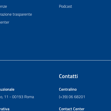
enze
Podcast
azione trasparente
Center
Contatti
tuzionale
Centralino
ano, 11 - 00193 Roma
(+39) 06 68201
rativa
Contact Center