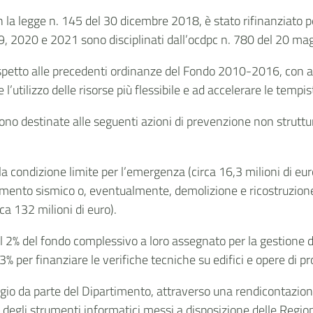
n la legge n. 145 del 30 dicembre 2018, è stato rifinanziato pe
019, 2020 e 2021 sono disciplinati dall’ocdpc n. 780 del 20 ma
ispetto alle precedenti ordinanze del Fondo 2010-2016, con al
l’utilizzo delle risorse più flessibile e ad accelerare le tempi
sono destinate alle seguenti azioni di prevenzione non struttu
la condizione limite per l’emergenza (circa 16,3 milioni di eur
amento sismico o, eventualmente, demolizione e ricostruzione 
rca 132 milioni di euro).
o al 2% del fondo complessivo a loro assegnato per la gestione 
 per finanziare le verifiche tecniche su edifici e opere di pr
ggio da parte del Dipartimento, attraverso una rendicontazion
 degli strumenti informatici messi a disposizione delle Regioni,