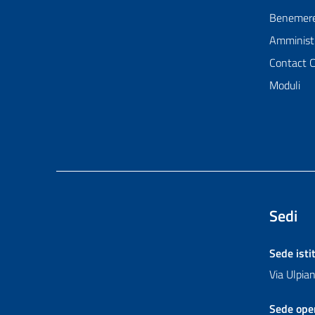
Benemer
Amministr
Contact 
Moduli
Sedi
Sede isti
Via Ulpi
Sede ope