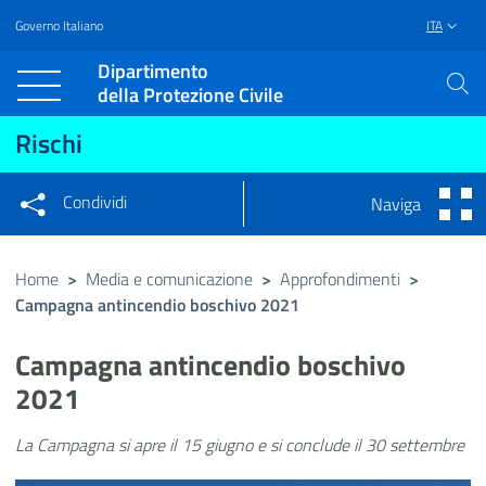
Governo Italiano
ITA
Vai al contenuto principale
Raggiungi il piè di pagina
Dipartimento
della Protezione Civile
Rischi
Condividi
Naviga
Condividi sui social network
Condividi su Facebook
Condividi su Twitter
Home
>
Media e comunicazione
>
Approfondimenti
>
Campagna antincendio boschivo 2021
Condividi su LinkedIn
Campagna antincendio boschivo
2021
La Campagna si apre il 15 giugno e si conclude il 30 settembre