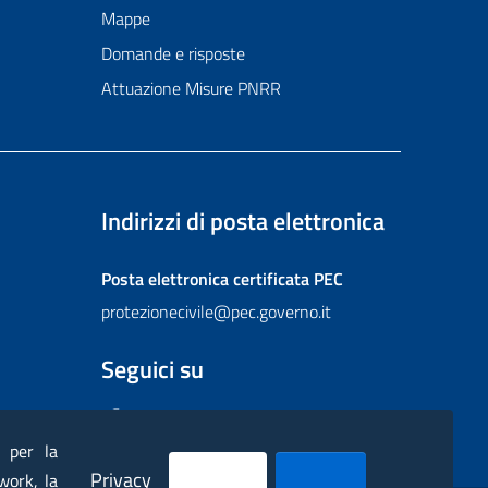
Mappe
Domande e risposte
Attuazione Misure PNRR
Indirizzi di posta elettronica
Posta elettronica certificata
PEC
protezionecivile@pec.governo.it
Seguici su
Facebook
Instagram
Twitter
YouTube
Flickr
) per la
Privacy
work, la