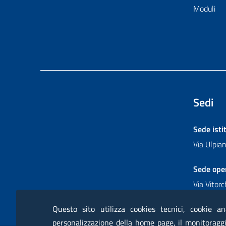
Moduli
Sedi
Sede isti
Via Ulpi
Sede ope
Via Vitor
Questo sito utilizza cookies tecnici, cookie an
personalizzazione della home page, il monitoraggio