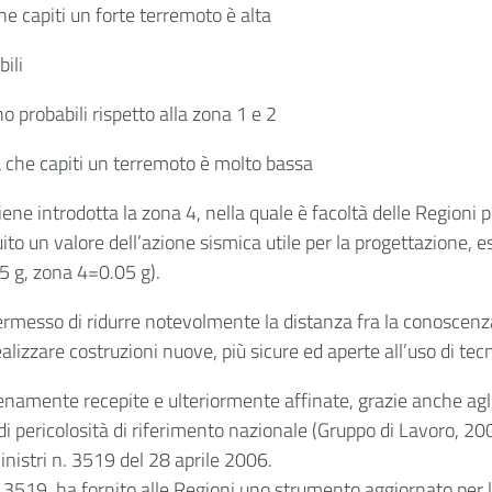
che capiti un forte terremoto è alta
ili
o probabili rispetto alla zona 1 e 2
tà che capiti un terremoto è molto bassa
e viene introdotta la zona 4, nella quale è facoltà delle Regioni
uito un valore dell’azione sismica utile per la progettazione,
5 g, zona 4=0.05 g).
rmesso di ridurre notevolmente la distanza fra la conoscenza 
lizzare costruzioni nuove, più sicure ed aperte all’uso di tec
enamente recepite e ulteriormente affinate, grazie anche agli 
i pericolosità di riferimento nazionale (Gruppo di Lavoro, 20
inistri n. 3519 del 28 aprile 2006.
. 3519, ha fornito alle Regioni uno strumento aggiornato per la