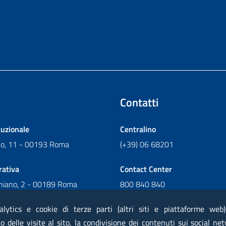
Contatti
tuzionale
Centralino
ano, 11 - 00193 Roma
(+39) 06 68201
rativa
Contact Center
chiano, 2 - 00189 Roma
800 840 840
Scrivi al Contact Center
alytics e cookie di terze parti (altri siti e piattaforme web
 delle visite al sito, la condivisione dei contenuti sui social net