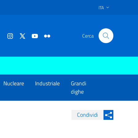
ITA
Cerca
Nucleare
Industriale
Grandi
dighe
Condividi
Condividi su Facebook
Condividi sui
Condividi su Twitter