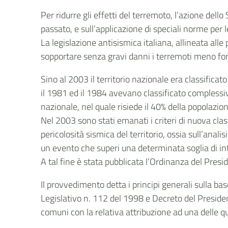
Per ridurre gli effetti del terremoto, l’azione dello
passato, e sull’applicazione di speciali norme per 
La legislazione antisismica italiana, allineata all
sopportare senza gravi danni i terremoti meno fort
Sino al 2003 il territorio nazionale era classificat
il 1981 ed il 1984 avevano classificato complessiv
nazionale, nel quale risiede il 40% della popolazio
Nel 2003 sono stati emanati i criteri di nuova class
pericolosità sismica del territorio, ossia sull’anal
un evento che superi una determinata soglia di i
A tal fine è stata pubblicata l’Ordinanza del Pres
Il provvedimento detta i principi generali sulla bas
Legislativo n. 112 del 1998 e Decreto del Presiden
comuni con la relativa attribuzione ad una delle qua