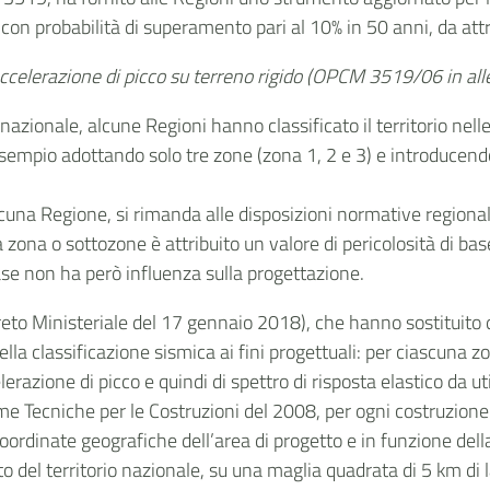
, con probabilità di superamento pari al 10% in 50 anni, da att
accelerazione di picco su terreno rigido (OPCM 3519/06 in alle
vello nazionale, alcune Regioni hanno classificato il territorio 
 esempio adottando solo tre zone (zona 1, 2 e 3) e introducendo
ascuna Regione, si rimanda alle disposizioni normative regional
a zona o sottozone è attribuito un valore di pericolosità di b
 base non ha però influenza sulla progettazione.
eto Ministeriale del 17 gennaio 2018), che hanno sostituito 
a classificazione sismica ai fini progettuali: per ciascuna z
zione di picco e quindi di spettro di risposta elastico da util
me Tecniche per le Costruzioni del 2008, per ogni costruzione 
coordinate geografiche dell’area di progetto e in funzione dell
nto del territorio nazionale, su una maglia quadrata di 5 km di