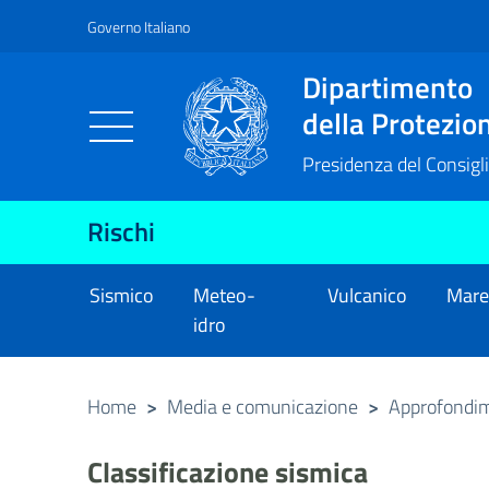
Governo Italiano
Vai al contenuto principale
Raggiungi il piè di pagina
Dipartimento
della Protezion
Presidenza del Consigli
Rischi
Sismico
Meteo-
Vulcanico
Mar
idro
Home
>
Media e comunicazione
>
Approfondi
Classificazione sismica