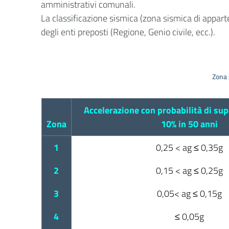
amministrativi comunali.
La classificazione sismica (zona sismica di apparte
degli enti preposti (Regione, Genio civile, ecc.).
Zona 
Accelerazione con probabilità di su
Zona
10% in 50 anni
1
0,25 < ag ≤ 0,35g
2
0,15 < ag ≤ 0,25g
3
0,05< ag ≤ 0,15g
4
≤ 0,05g