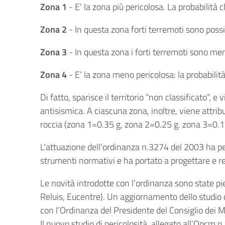
Zona 1
- E’ la zona più pericolosa. La probabilità 
Zona 2
- In questa zona forti terremoti sono possib
Zona 3
- In questa zona i forti terremoti sono men
Zona 4
- E’ la zona meno pericolosa: la probabili
Di fatto, sparisce il territorio “non classificato”, 
antisismica. A ciascuna zona, inoltre, viene attrib
roccia (zona 1=0.35 g, zona 2=0.25 g. zona 3=0.1
L'attuazione dell'ordinanza n.3274 del 2003 ha pe
strumenti normativi e ha portato a progettare e rea
Le novità introdotte con l’ordinanza sono state pi
Reluis, Eucentre). Un aggiornamento dello studio d
con l’Ordinanza del Presidente del Consiglio dei M
Il nuovo studio di pericolosità, allegato all’Opcm n