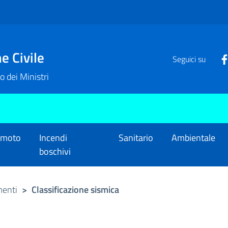
e Civile
Seguici su
o dei Ministri
emoto
Incendi
Sanitario
Ambientale
boschivi
menti
>
Classificazione sismica