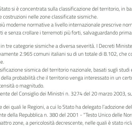
 Stato si è concentrata sulla classificazione del territorio, in 
le costruzioni nelle zone classificate sismiche.
e più moderne normative a livello internazionale prescrive nor
i e senza crollare i terremoti più forti, salvaguardando prima 
o in tre categorie sismiche a diversa severità. I Decreti Minist
amente 2.965 comuni italiani su di un totale di 8.102, che cor
ne.
ificazione sismica del territorio nazionale, basati sugli studi e
isi della probabilità che il territorio venga interessato in un 
ntensità o magnitudo.
idente del Consiglio dei Ministri n. 3274 del 20 marzo 2003, s
e dei quali le Regioni, a cui lo Stato ha delegato l’adozione del
te della Repubblica n. 380 del 2001 - "Testo Unico delle Norm
ttro zone, a pericolosità decrescente, nelle quali è stato riclas