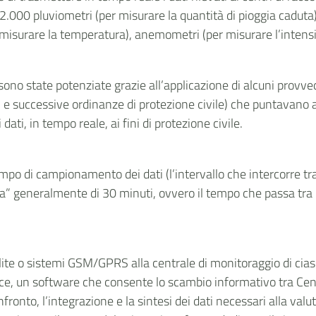
000 pluviometri (per misurare la quantità di pioggia caduta), 
 misurare la temperatura), anemometri (per misurare l’intensi
e sono state potenziate grazie all’applicazione di alcuni prov
 e successive ordinanze di protezione civile) che puntavano a
ati, in tempo reale, ai fini di protezione civile.
 di campionamento dei dati (l’intervallo che intercorre tra l
” generalmente di 30 minuti, ovvero il tempo che passa tra l’i
lite o sistemi GSM/GPRS alla centrale di monitoraggio di cias
e, un software che consente lo scambio informativo tra Centri
nfronto, l’integrazione e la sintesi dei dati necessari alla val