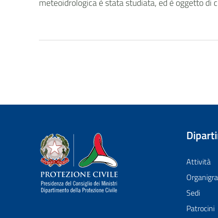
meteoidrologica è stata studiata, ed è oggetto di 
Dipart
Dipartimento della Protezione Civile
Attività
Organig
Sedi
Patrocini