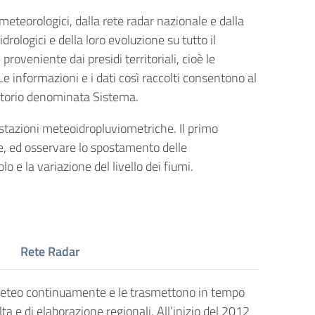
Condividi su LinkedIn
 meteorologici, dalla rete radar nazionale e dalla
rologici e della loro evoluzione su tutto il
roveniente dai presidi territoriali, cioè le
Le informazioni e i dati così raccolti consentono al
ritorio denominata Sistema.
e stazioni meteoidropluviometriche. Il primo
le, ed osservare lo spostamento delle
 e la variazione del livello dei fiumi.
Rete Radar
 meteo continuamente e le trasmettono in tempo
lta e di elaborazione regionali. All’inizio del 2012