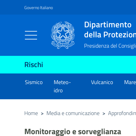
Governo Italiano
Vai al contenuto principale
Raggiungi il piè di pagina
Dipartimento
della Protezion
Presidenza del Consigli
Rischi
Sismico
Meteo-
Vulcanico
Mar
idro
Home
>
Media e comunicazione
>
Approfondi
Monitoraggio e sorveglianza