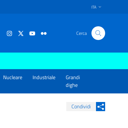
ITA
Cerca
Nucleare
Industriale
Grandi
dighe
Condividi
Condividi su Facebook
Condividi sui
Condividi su Twitter