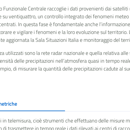
 Funzionale Centrale raccoglie i dati provenienti dai satelliti
e su ventiquattro, un controllo integrato dei fenomeni meteo id
ecentrati. In questa fase è fondamentale anche l’informazione p
rare e vigilare i fenomeni e la loro evoluzione sul territorio. 
e aggiornata la Sala Situazioni Italia e monitoraggio del ter
za utilizzati sono la rete radar nazionale e quella relativa all
tensità delle precipitazioni nell’atmosfera quasi in tempo rea
io, di misurare la quantità delle precipitazioni cadute al suolo
metriche
i in telemisura, cioè strumenti che effettuano delle misure
di trasmettere in tempo reale i dati rilevati ai centri di racco