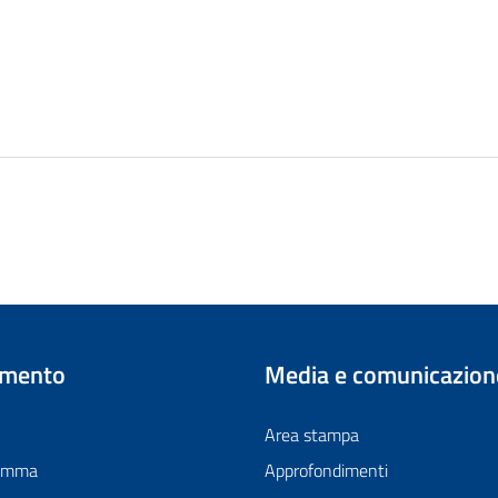
imento
Media e comunicazion
Area stampa
ramma
Approfondimenti