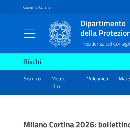
Governo Italiano
Vai al contenuto principale
Raggiungi il piè di pagina
Dipartimento
della Protezion
Presidenza del Consigli
Rischi
Sismico
Meteo-
Vulcanico
Mar
idro
Milano Cortina 2026: bollettino