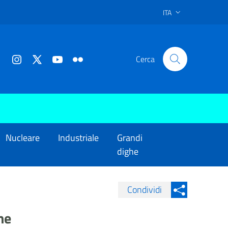
ITA
Cerca
Nucleare
Industriale
Grandi
dighe
Condividi
Condividi su Facebook
Condividi sui
he
Condividi su Twitter