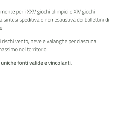
Condividi su LinkedIn
camente per i XXV giochi olimpici e XIV giochi
 sintesi speditiva e non esaustiva dei bollettini di
e.
o ai rischi vento, neve e valanghe per ciascuna
assimo nel territorio.
e uniche fonti valide e vincolanti.