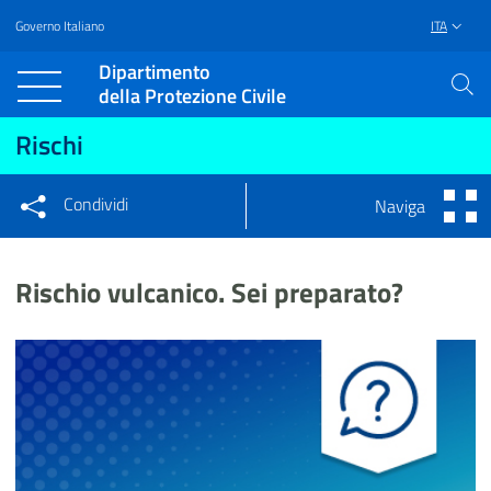
Governo Italiano
ITA
Vai al contenuto principale
Raggiungi il piè di pagina
Dipartimento
della Protezione Civile
Rischi
Condividi
Naviga
Condividi sui social network
Condividi su Facebook
Condividi su Twitter
Rischio vulcanico. Sei preparato?
Condividi su LinkedIn