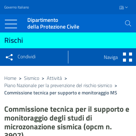
Governo Italiano
ITA
Vai al contenuto principale
Raggiungi il piè di pagina
Dipartimento
della Protezione Civile
Rischi
Condividi
Naviga
Condividi sui social network
Condividi su Facebook
Condividi su Twitter
Home
>
Sismico
>
Attività
>
Piano Nazionale per la prevenzione del rischio sismico
Condividi su LinkedIn
>
Commissione tecnica per supporto e monitoraggio MS
Commissione tecnica per il supporto e
monitoraggio degli studi di
microzonazione sismica (opcm n.
3907)