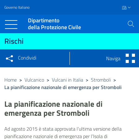
Governo Italiano
ITA
Vai al contenuto principale
Raggiungi il piè di pagina
Dipartimento
della Protezione Civile
Rischi
Condividi
Naviga
Condividi sui social network
Condividi su Facebook
Condividi su Twitter
Home
>
Vulcanico
>
Vulcani in Italia
>
Stromboli
>
La pianificazione nazionale di emergenza per Stromboli
Condividi su LinkedIn
La pianificazione nazionale di
emergenza per Stromboli
Ad agosto 2015 è stata approvata l’ultima versione della
pianificazione nazionale di emergenza per l’Isola di