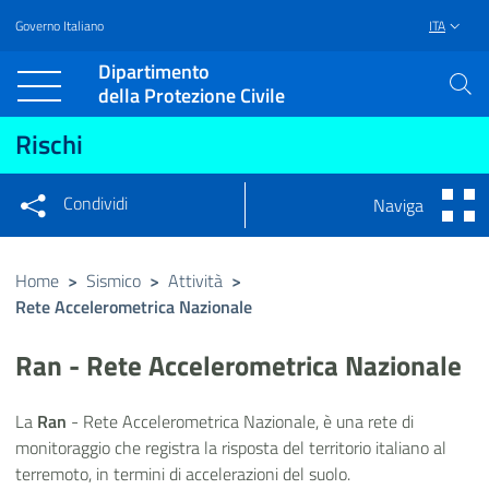
Governo Italiano
ITA
Vai al contenuto principale
Raggiungi il piè di pagina
Dipartimento
della Protezione Civile
Rischi
Condividi
Naviga
Condividi sui social network
Condividi su Facebook
Condividi su Twitter
Home
>
Sismico
>
Attività
>
Rete Accelerometrica Nazionale
Condividi su LinkedIn
Ran - Rete Accelerometrica Nazionale
La
Ran
- Rete Accelerometrica Nazionale, è una rete di
monitoraggio che registra la risposta del territorio italiano al
terremoto, in termini di accelerazioni del suolo.